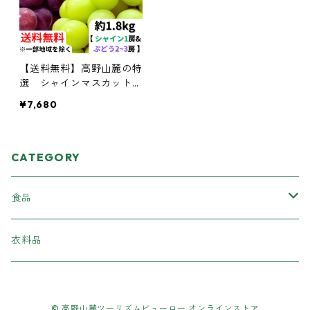
【送料無料】高野山麓の特
選 シャインマスカット＆
旬のぶどう セット 約1.8kg
¥7,680
【和歌山ぶどう】
CATEGORY
食品
加工食品
衣料品
柿の葉ずし
スイーツ
© 高野山麓ツーリズムビューロー オンラインストア