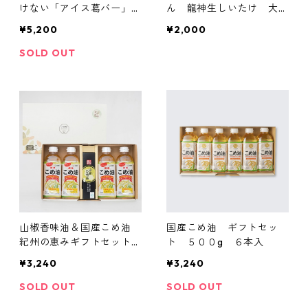
けない「アイス葛バー」18
ん 龍神生しいたけ 大ぶ
本（厳選6種×3本 / 2箱）
り 肉厚 菌床栽培
¥5,200
¥2,000
SOLD OUT
山椒香味油＆国産こめ油
国産こめ油 ギフトセッ
紀州の恵みギフトセット
ト ５００g ６本入
【山椒香味油１本＋国産こ
¥3,240
¥3,240
め油４本】
SOLD OUT
SOLD OUT