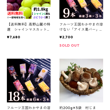
【送料無料】高野山麓の特
フルーツ王国わかやまの溶
選 シャインマスカット＆
けない「アイス葛バー」9
旬のぶどう セット 約1.8kg
本（厳選3種×3本 / 1箱）
¥7,680
¥2,700
【和歌山ぶどう】
SOLD OUT
フルーツ王国わかやまの溶
約200g✕5袋 村じま