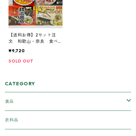
【送料お得】2セット注
文 和歌山・奈良 食べ比
べ ご当地ラーメンセッ
¥9,720
ト 24食（4種×各6食）
SOLD OUT
CATEGORY
食品
加工食品
衣料品