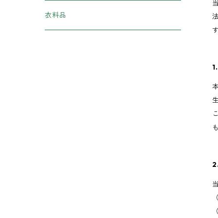
加工食品
衣料品
柿の葉ずし
スイーツ
1
ラーメン
野菜・きのこ
あんぽ柿
フルーツ
ぶどう
食用油
桃
調味料
柿
スパイス
はちみつ