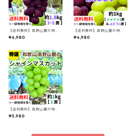
【送料無料】高野山麓の特
【送料無料】高野山麓の特
選 旬のぶどう 約1.8kg 【和
選 シャインマスカット＆旬
¥6,980
¥4,980
歌山ぶどう】
のぶどう セット 約1kg 【和歌
山ぶどう】
【送料無料】高野山麓の特
選 シャインマスカット 約１k
¥5,980
g 【和歌山ぶどう】