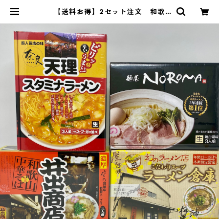
【送料お得】2セット注文 和歌
山・奈良 食べ比べ ご当地ラーメ
ンセット 24食（4種×各6食） | 高
野山麓ツーリズムビューロー オンラ
インストア