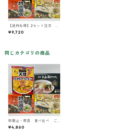
【送料お得】2セット注文 和
歌山・奈良 食べ比べ ご当
¥9,720
地ラーメンセット 24食（4
種×各6食）
同じカテゴリの商品
和歌山・奈良 食べ比べ ご
当地ラーメンセット 12食（4
¥4,860
種×各3食）