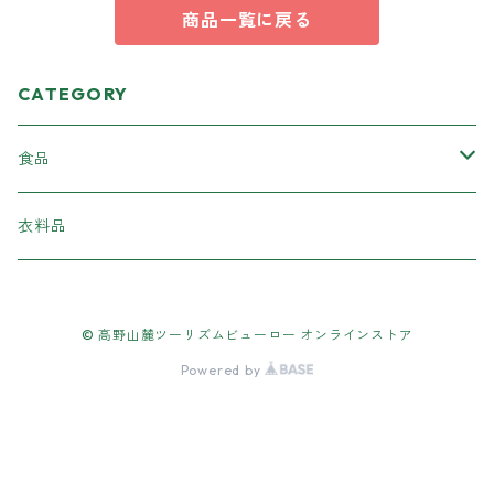
商品一覧に戻る
CATEGORY
食品
加工食品
衣料品
柿の葉ずし
スイーツ
© 高野山麓ツーリズムビューロー オンラインストア
ラーメン
野菜・きのこ
Powered by
あんぽ柿
フルーツ
ぶどう