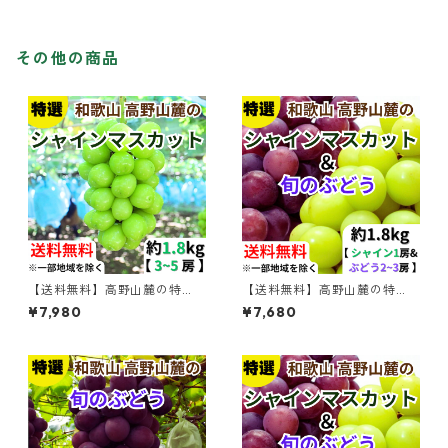
その他の商品
【送料無料】高野山麓の特
【送料無料】高野山麓の特
選 シャインマスカット 約1.8
選 シャインマスカット＆旬
¥7,980
¥7,680
kg 【和歌山ぶどう】
のぶどう セット 約1.8kg 【和
歌山ぶどう】