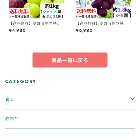
【送料無料】高野山麓の特
【送料無料】高野山麓の特
選 シャインマスカット＆旬
選 旬のぶどう 約1.8kg 【和
¥4,980
¥6,980
のぶどう セット 約1kg 【和歌
歌山ぶどう】
山ぶどう】
商品一覧に戻る
CATEGORY
食品
加工食品
衣料品
柿の葉ずし
スイーツ