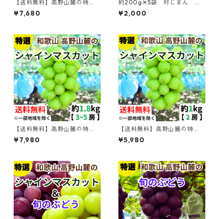
【送料無料】高野山麓の特
約200g✕5袋 村じまん 龍
選 シャインマスカット＆旬
神生しいたけ 大ぶり 肉
¥7,680
¥2,000
のぶどう セット 約1.8kg 【和
厚 菌床栽培
歌山ぶどう】
【送料無料】高野山麓の特
【送料無料】高野山麓の特
選 シャインマスカット 約1.8
選 シャインマスカット 約１k
¥7,980
¥5,980
kg 【和歌山ぶどう】
g 【和歌山ぶどう】