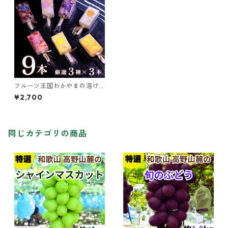
フルーツ王国わかやまの溶け
ない「アイス葛バー」9本（厳
¥2,700
選3種×3本 / 1箱）
同じカテゴリの商品