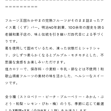
＝＝＝＝＝＝＝＝＝
フルーツ王国わかやまの完熟フルーツがそのまま詰まったア
イス葛（くず）バー。明治40年創業、100余年の歴史を誇る
老舗和菓子店の、味と伝統を引き継いだ四代目による手づく
りです。
葛を使用して固めているため、凍った状態だとシャリシャ
リ、少しずつ柔らかくなるとプルプル・モチモチとした、不
思議な食感をお楽しみいただけます。
低カロリーで、保存料・小麦粉・牛乳・卵などは不使用！和
歌山県産フルーツの素材の味を活かした、ヘルシーなスイー
ツです。
全９種（ストロベリー・ピーチ・ブルーベリー・みかん・ぶ
どう・和梨・レモン・びわ・梅）のうち、季節に応じて厳選
した3種類×3本（合計9本 / １箱）をお送りします。