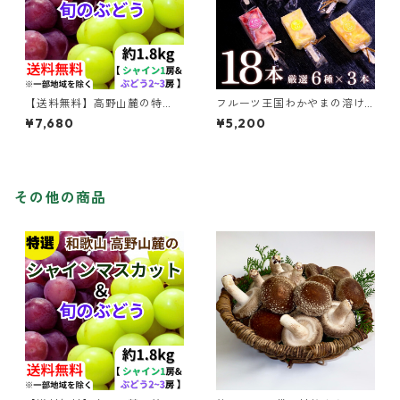
【送料無料】高野山麓の特
フルーツ王国わかやまの溶け
選 シャインマスカット＆旬
ない「アイス葛バー」18本（厳
¥7,680
¥5,200
のぶどう セット 約1.8kg 【和
選6種×3本 / 2箱）
歌山ぶどう】
その他の商品