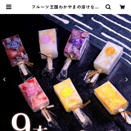
フルーツ王国わかやまの溶けない
「アイス葛バー」9本（厳選3種×3本
/ 1箱） | 高野山麓ツーリズムビュー
ロー オンラインストア